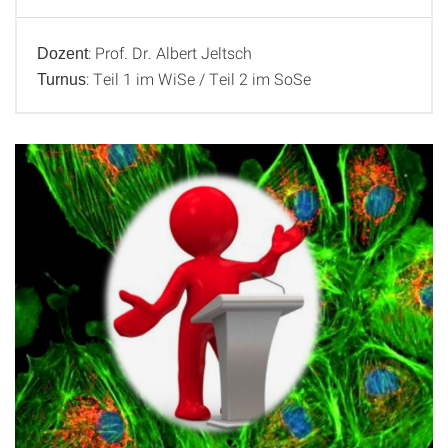
: Prof. Dr. Albert Jeltsch
Dozent
Info
: Teil 1 im WiSe / Teil 2 im SoSe
Turnus