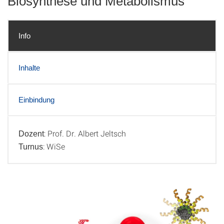
Biosynthese und Metabolismus
Info
Inhalte
Einbindung
: Prof. Dr. Albert Jeltsch
Dozent
Info
: WiSe
Turnus