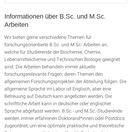
Informationen über B.Sc. und M.Sc.
Arbeiten
Wir bieten gerne
verschiedene Themen
für
forschungs
orientierte
B.Sc.
und
M.Sc.
Arbeiten an
,
welche
für
Studierende der
Biochemie,
Chemie,
Lebensmittelchemie und
Technischen Biologie
geeignet
sind. Die Arbeiten behandeln immer aktuelle
forschungsrelevante Fragen, deren
Themen
d
en
allgemeinen
Forschungsprojekten
der Abteilung folgen.
Die
allgemeine
Sprache
im Labor
ist Englisch, aber
eine
Betreuung
auf Deutsch
kann angeboten werden.
Die
schriftliche Arbeit
kann
in
deutscher oder englischer
Sprache
abgefasst werden.
B.Sc.- und M.Sc.-
Studierende
werden
immer
erfahrenen
Doktorand*innen
oder
Postdocs
zugeordnet,
um eine optimale
praktische und theoretische